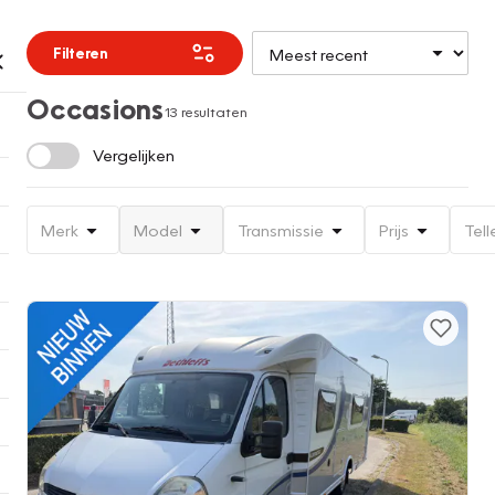
Filteren
Occasions
13 resultaten
Vergelijken
Merk
Model
Transmissie
Prijs
Tell