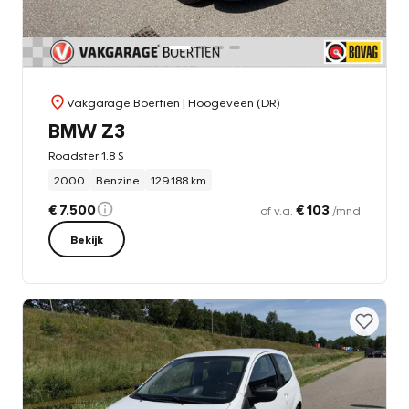
Vakgarage Boertien
| Hoogeveen (DR)
BMW Z3
Roadster 1.8 S
2000
Benzine
129.188 km
€ 7.500
€ 103
of v.a.
/mnd
Bekijk