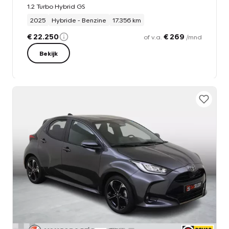
1.2 Turbo Hybrid GS
2025
Hybride - Benzine
17.356 km
€ 22.250
€ 269
of v.a.
/mnd
Bekijk