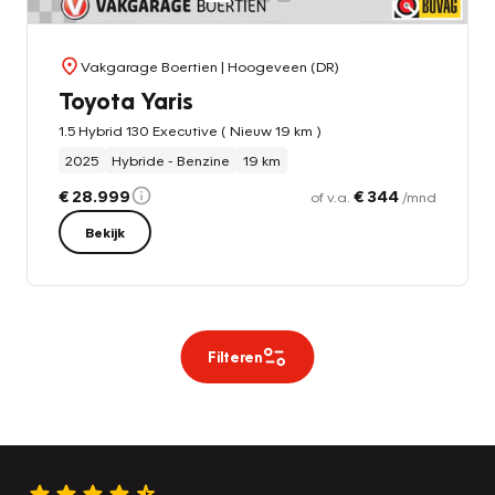
Vakgarage Boertien
| Hoogeveen (DR)
Toyota Yaris
1.5 Hybrid 130 Executive ( Nieuw 19 km )
2025
Hybride - Benzine
19 km
€ 28.999
€ 344
of v.a.
/mnd
Bekijk
Filteren