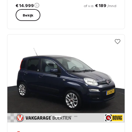
€ 14.999
€ 189
of v.a.
/mnd
Bekijk