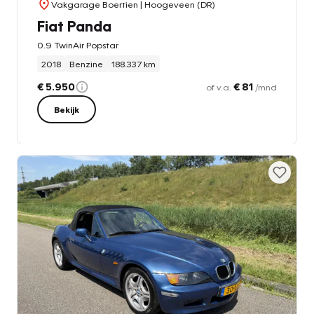
Vakgarage Boertien
| Hoogeveen (DR)
Fiat Panda
0.9 TwinAir Popstar
2018
Benzine
188.337 km
€ 5.950
€ 81
of v.a.
/mnd
Bekijk