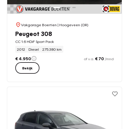
Vakgarage Boertien
| Hoogeveen (DR)
Peugeot 308
CC 1.6 HDiF Sport Pack
2012
Diesel
275.380 km
€ 4.950
€ 70
of v.a.
/mnd
Bekijk