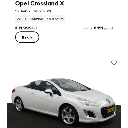
Opel Crossland X
1.2 Turbo Edition 2020
2020
Benzine
46.672 km
€ 11.999
€ 151
of v.a.
/mnd
Bekijk