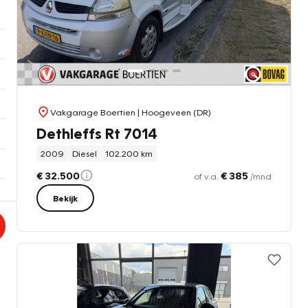
Vakgarage Boertien
| Hoogeveen (DR)
Dethleffs Rt 7014
2009
Diesel
102.200 km
€ 32.500
€ 385
of v.a.
/mnd
Bekijk