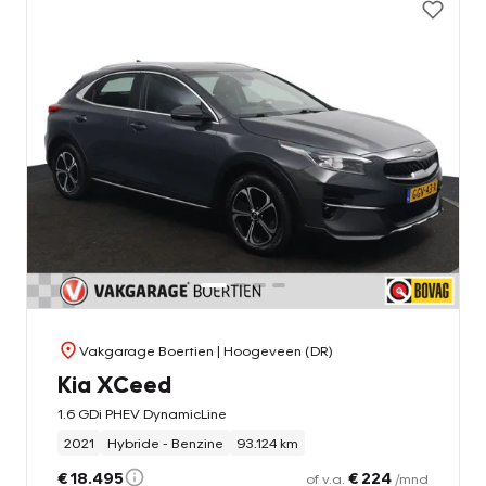
Vakgarage Boertien
| Hoogeveen (DR)
Kia XCeed
1.6 GDi PHEV DynamicLine
2021
Hybride - Benzine
93.124 km
€ 18.495
€ 224
of v.a.
/mnd