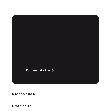
APK Keuring bij
Vakgarage!
Is het weer tijd voor de jaarlijkse APK? Ga
snel naar Vakgarage bij u in de buurt, en ga
zonder zorgen de weg op!
Plan een APK in
Direct plannen
Grote beurt