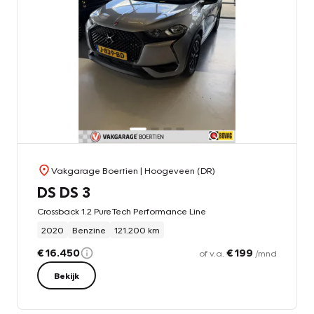
Vakgarage Boertien
| Hoogeveen (DR)
DS DS 3
Crossback 1.2 PureTech Performance Line
2020
Benzine
121.200 km
€ 16.450
€ 199
of v.a.
/mnd
Bekijk