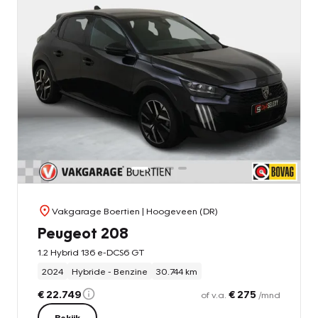
Vakgarage Boertien
| Hoogeveen (DR)
Peugeot 208
1.2 Hybrid 136 e-DCS6 GT
2024
Hybride - Benzine
30.744 km
€ 22.749
€ 275
of v.a.
/mnd
Bekijk