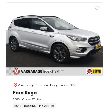
Vakgarage Boertien
| Hoogeveen (DR)
Ford Kuga
1.5 EcoBoost ST Line
2018
Benzine
145.288 km