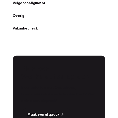
Velgenconfigurator
Overig
Vakantiecheck
Plan een
Werkplaatsafspraak
Is uw auto toe aan Onderhoud,
Bandenwissel of een Vakantiecheck? Plan
online een afspraak!
Maak een afspraak