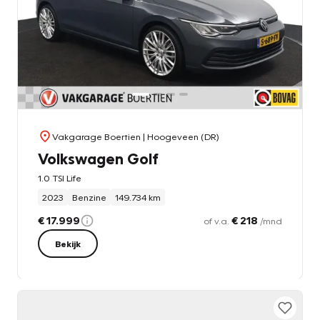
Vakgarage Boertien
| Hoogeveen (DR)
Volkswagen Golf
1.0 TSI Life
2023
Benzine
149.734 km
€ 17.999
€ 218
of v.a.
/mnd
Bekijk