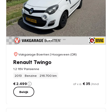
Vakgarage Boertien
| Hoogeveen (DR)
Renault Twingo
1.2 16V Parisienne
2013
Benzine
216.700 km
€ 2.499
€ 35
of v.a.
/mnd
Bekijk