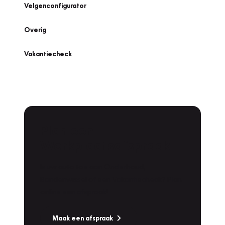
Velgenconfigurator
Overig
Vakantiecheck
Plan een
Werkplaatsafspraak
Is uw auto toe aan Onderhoud,
Bandenwissel of een Vakantiecheck? Plan
online een afspraak!
Maak een afspraak