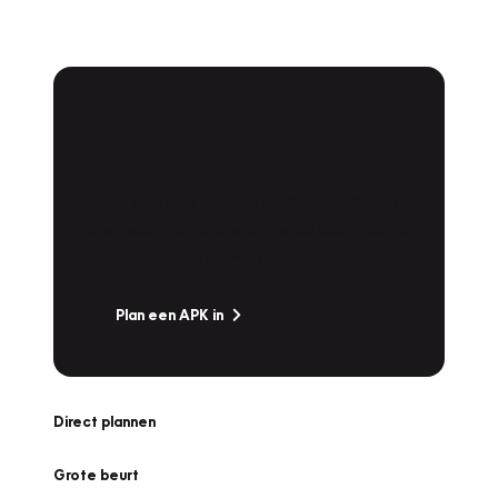
APK Keuring bij
Vakgarage!
Is het weer tijd voor de jaarlijkse APK? Ga
snel naar Vakgarage bij u in de buurt, en ga
zonder zorgen de weg op!
Plan een APK in
Direct plannen
Grote beurt