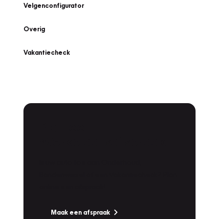
Velgenconfigurator
Overig
Vakantiecheck
Plan een
Werkplaatsafspraak
Is uw auto toe aan Onderhoud,
Bandenwissel of een Vakantiecheck? Plan
online een afspraak!
Maak een afspraak