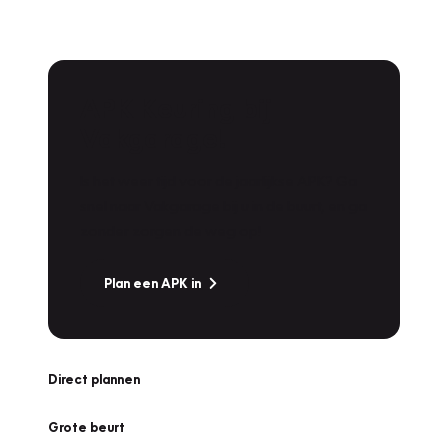
APK Keuring bij
Vakgarage!
Is het weer tijd voor de jaarlijkse APK? Ga
snel naar Vakgarage bij u in de buurt, en ga
zonder zorgen de weg op!
Plan een APK in
Direct plannen
Grote beurt