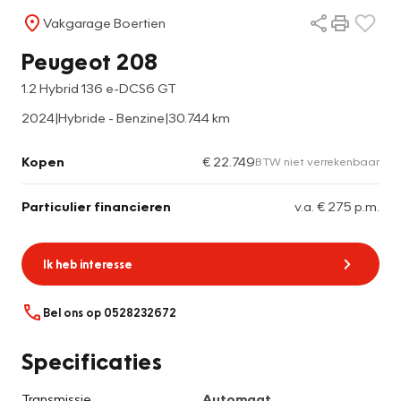
Vakgarage Boertien
Peugeot 208
1.2 Hybrid 136 e-DCS6 GT
2024
|
Hybride - Benzine
|
30.744 km
Kopen
€ 22.749
BTW niet verrekenbaar
Particulier financieren
v.a. € 275 p.m.
Ik heb interesse
Bel ons op 0528232672
Specificaties
Transmissie
Automaat