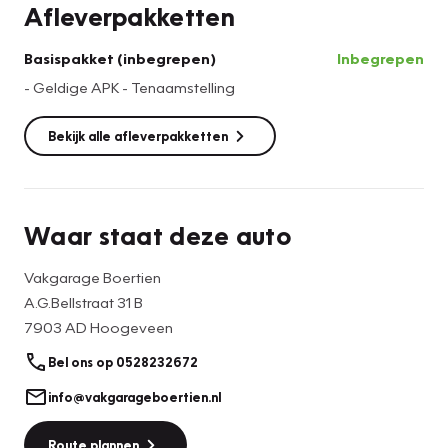
Afleverpakketten
Basispakket (inbegrepen)
Inbegrepen
​- Geldige APK - Tenaamstelling
Bekijk alle afleverpakketten
Waar staat deze auto
Vakgarage Boertien
A.G.Bellstraat 31 B
7903 AD Hoogeveen
Bel ons op 0528232672
info@vakgarageboertien.nl
Route plannen