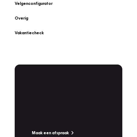
Velgenconfigurator
Overig
Vakantiecheck
Plan een
Werkplaatsafspraak
Is uw auto toe aan Onderhoud,
Bandenwissel of een Vakantiecheck? Plan
online een afspraak!
Maak een afspraak