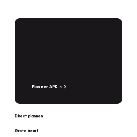
APK Keuring bij
Vakgarage!
Is het weer tijd voor de jaarlijkse APK? Ga
snel naar Vakgarage bij u in de buurt, en ga
zonder zorgen de weg op!
Plan een APK in
Direct plannen
Grote beurt