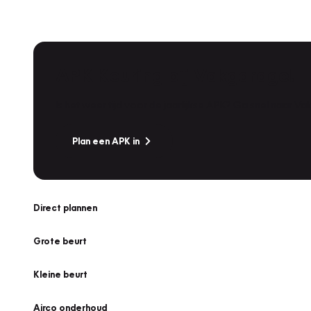
APK Keuring bij Vakgarage!
Is het weer tijd voor de jaarlijkse APK? Ga snel naar V
Plan een APK in
Direct plannen
Grote beurt
Kleine beurt
Airco onderhoud