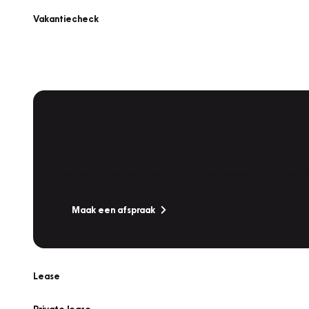
Vakantiecheck
Plan een
Werkplaatsafspraak
Is uw auto toe aan Onderhoud, Bandenwissel of een Va
Maak een afspraak
Lease