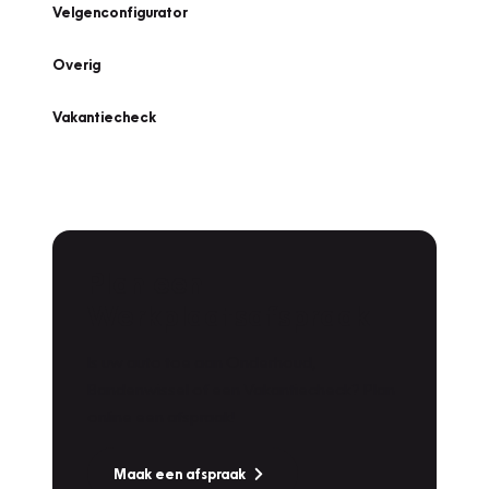
Velgenconfigurator
Overig
Vakantiecheck
Plan een
Werkplaatsafspraak
Is uw auto toe aan Onderhoud,
Bandenwissel of een Vakantiecheck? Plan
online een afspraak!
Maak een afspraak