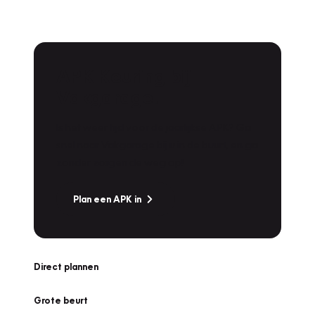
APK Keuring bij
Vakgarage!
Is het weer tijd voor de jaarlijkse APK? Ga
snel naar Vakgarage bij u in de buurt, en ga
zonder zorgen de weg op!
Plan een APK in
Direct plannen
Grote beurt