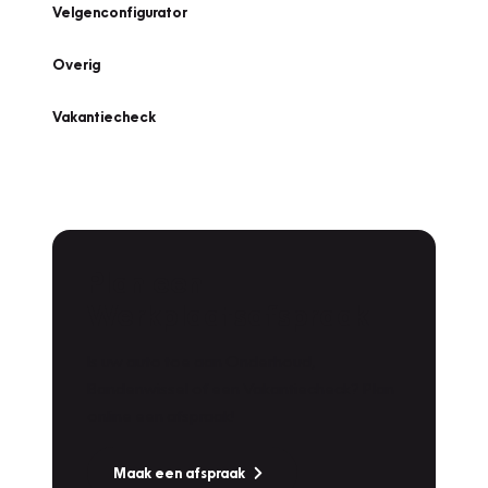
Velgenconfigurator
Overig
Vakantiecheck
Plan een
Werkplaatsafspraak
Is uw auto toe aan Onderhoud,
Bandenwissel of een Vakantiecheck? Plan
online een afspraak!
Maak een afspraak