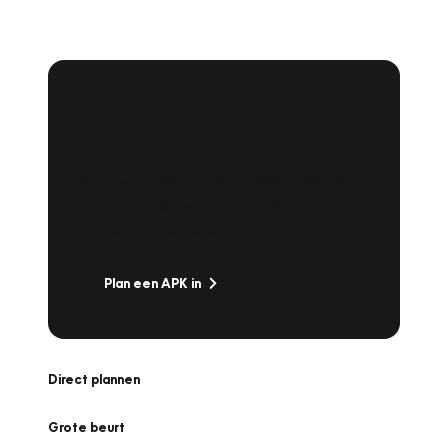
APK Keuring bij
Vakgarage!
Is het weer tijd voor de jaarlijkse APK? Ga
snel naar Vakgarage bij u in de buurt, en ga
zonder zorgen de weg op!
Plan een APK in
Direct plannen
Grote beurt