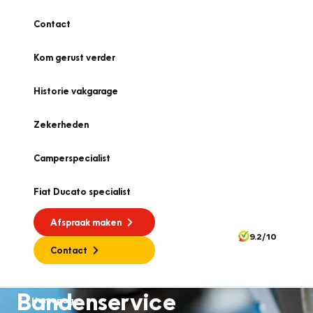
Contact
Kom gerust verder
Historie vakgarage
Zekerheden
Camperspecialist
Fiat Ducato specialist
Afspraak maken
9.2/10
Contact
Bandenservice
Homepage