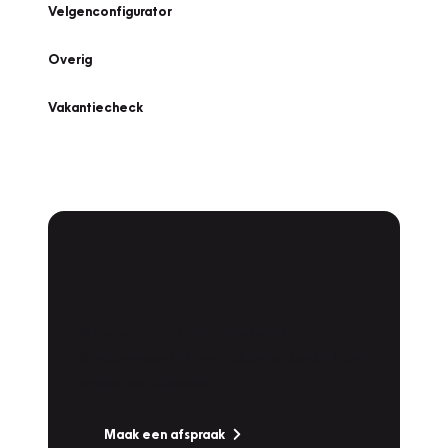
Velgenconfigurator
Overig
Vakantiecheck
Plan een
Werkplaatsafspraak
Is uw auto toe aan Onderhoud,
Bandenwissel of een Vakantiecheck? Plan
online een afspraak!
Maak een afspraak