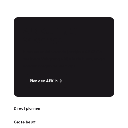
APK Keuring bij
Vakgarage!
Is het weer tijd voor de jaarlijkse APK? Ga
snel naar Vakgarage bij u in de buurt, en ga
zonder zorgen de weg op!
Plan een APK in
Direct plannen
Grote beurt