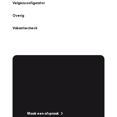
Velgenconfigurator
Overig
Vakantiecheck
Plan een
Werkplaatsafspraak
Is uw auto toe aan Onderhoud,
Bandenwissel of een Vakantiecheck? Plan
online een afspraak!
Maak een afspraak