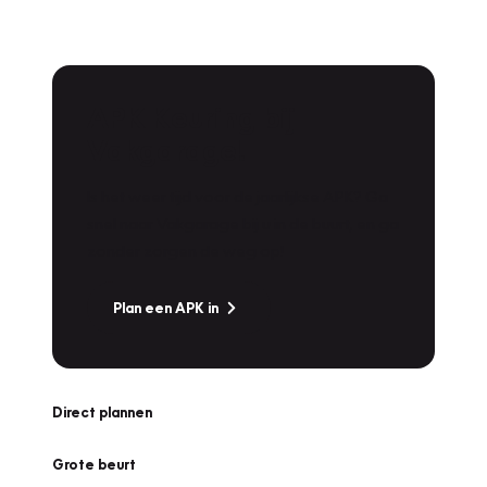
APK Keuring bij
Vakgarage!
Is het weer tijd voor de jaarlijkse APK? Ga
snel naar Vakgarage bij u in de buurt, en ga
zonder zorgen de weg op!
Plan een APK in
Direct plannen
Grote beurt