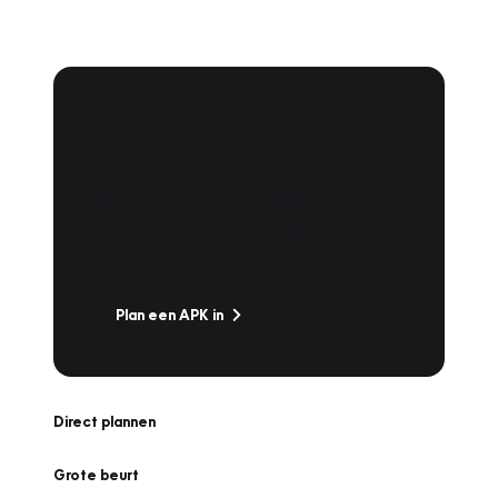
APK Keuring bij
Vakgarage!
Is het weer tijd voor de jaarlijkse APK? Ga
snel naar Vakgarage bij u in de buurt, en ga
zonder zorgen de weg op!
Plan een APK in
Direct plannen
Grote beurt