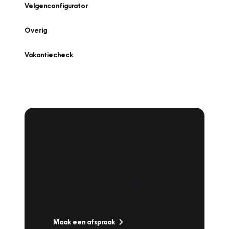
Velgenconfigurator
Overig
Vakantiecheck
Plan een
Werkplaatsafspraak
Is uw auto toe aan Onderhoud,
Bandenwissel of een Vakantiecheck? Plan
online een afspraak!
Maak een afspraak