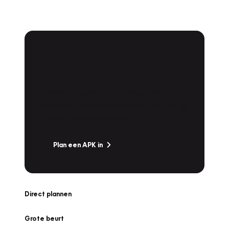
APK Keuring bij
Vakgarage!
Is het weer tijd voor de jaarlijkse APK? Ga
snel naar Vakgarage bij u in de buurt, en ga
zonder zorgen de weg op!
Plan een APK in
Direct plannen
Grote beurt