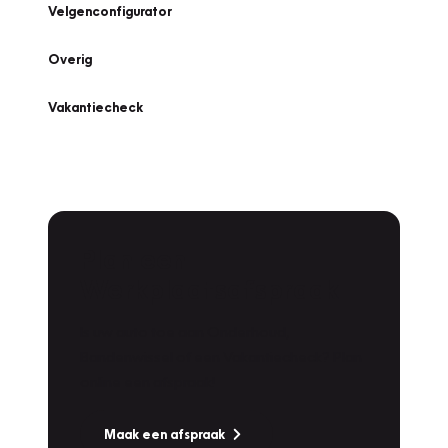
Velgenconfigurator
Overig
Vakantiecheck
Plan een
Werkplaatsafspraak
Is uw auto toe aan Onderhoud,
Bandenwissel of een Vakantiecheck? Plan
online een afspraak!
Maak een afspraak