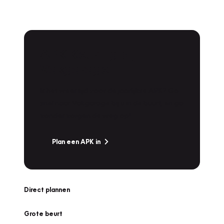
APK Keuring bij
Vakgarage!
Is het weer tijd voor de jaarlijkse APK? Ga
snel naar Vakgarage bij u in de buurt, en ga
zonder zorgen de weg op!
Plan een APK in
Direct plannen
Grote beurt