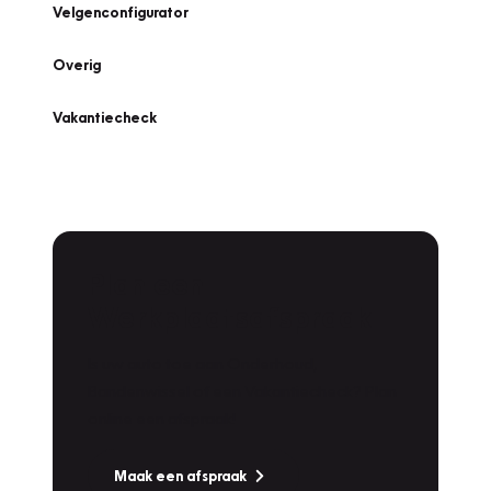
Velgenconfigurator
Overig
Vakantiecheck
Plan een
Werkplaatsafspraak
Is uw auto toe aan Onderhoud,
Bandenwissel of een Vakantiecheck? Plan
online een afspraak!
Maak een afspraak